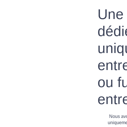
Une 
dédi
uniq
entr
ou f
entr
Nous avon
uniquem