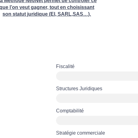
a Méthode Net/Net permet de contrôler ce
que l’on veut gagner, tout en choisissant
son statut juridique (EI, SARL,SAS…).
Fiscalité
Structures Juridiques
Comptabilité
Stratégie commerciale