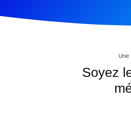
Une 
Soyez l
mé