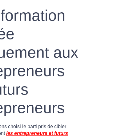
formation
ée
uement aux
epreneurs
uturs
epreneurs
s choisi le parti pris de cibler
ent
les entrepreneurs et futurs