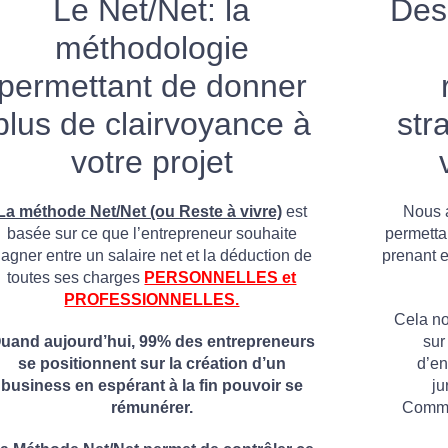
Le Net/Net: la
Des
méthodologie
permettant de donner
plus de clairvoyance à
str
votre projet
La méthode Net/Net (ou Reste à vivre)
est
Nous a
basée sur ce que l’entrepreneur souhaite
permetta
agner entre un salaire net et la déduction de
prenant e
toutes ses charges
PERSONNELLES et
PROFESSIONNELLES.
Cela no
uand aujourd’hui, 99% des entrepreneurs
sur
se positionnent sur la création d’un
d’en
business en espérant à la fin pouvoir se
ju
rémunérer.
Commer