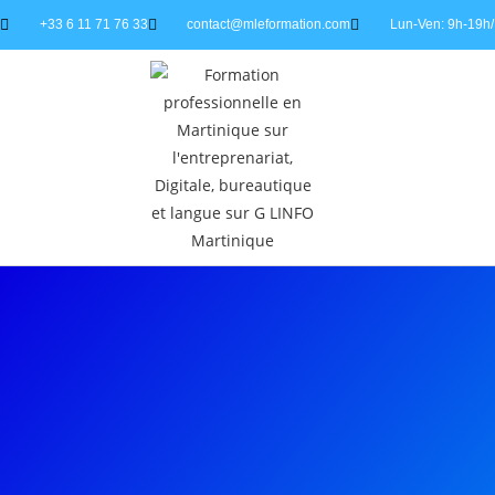
+33 6 11 71 76 33
contact@mleformation.com
Lun-Ven: 9h-19h/