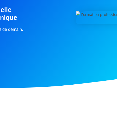
elle
inique
rs de demain.