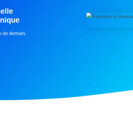
elle
inique
rs de demain.