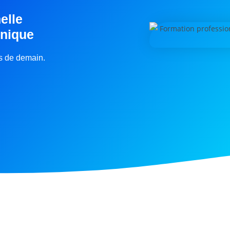
elle
inique
rs de demain.