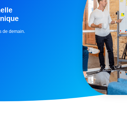
elle
inique
rs de demain.