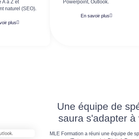
 A à Z et
Powerpoint, Outlook.​
t naturel (SEO).
En savoir plus
oir plus
Une équipe de spéc
saura s'adapter à
MLE Formation a réuni une équipe de sp