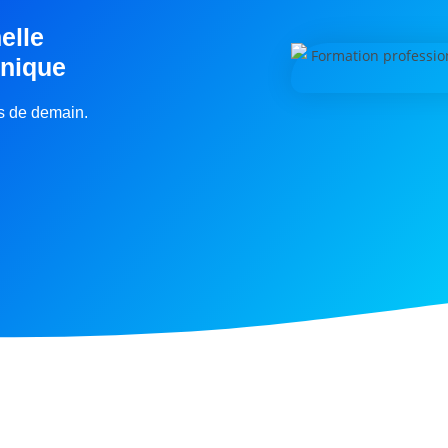
elle
inique
rs de demain.