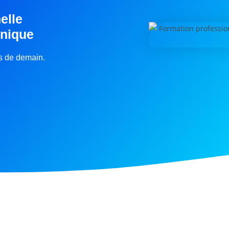
elle
inique
rs de demain.