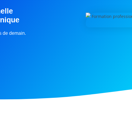
elle
inique
rs de demain.