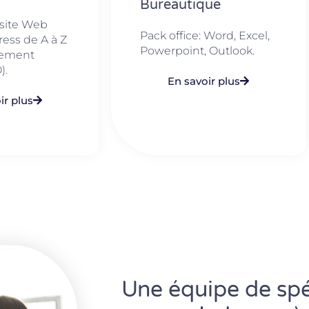
Bureautique
 site Web
Pack office: Word, Excel,
ess de A à Z
Powerpoint, Outlook.​
cement
).
En savoir plus
ir plus
Une équipe de spéc